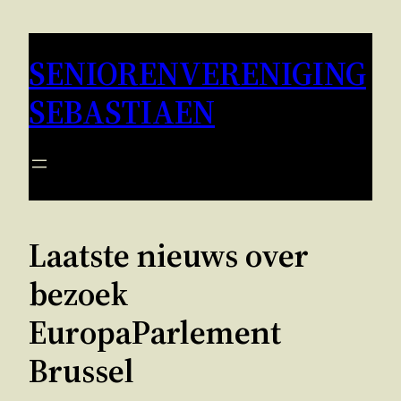
Ga
naar
SENIORENVERENIGING
de
inhoud
SEBASTIAEN
Laatste nieuws over
bezoek
EuropaParlement
Brussel