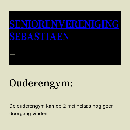
Ga
naar
SENIORENVERENIGING
de
inhoud
SEBASTIAEN
Ouderengym:
De ouderengym kan op 2 mei helaas nog geen
doorgang vinden.